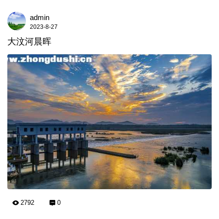
admin
2023-8-27
大汶河晨晖
2792
0